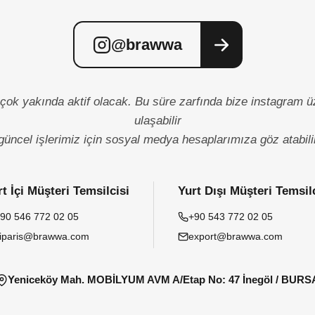
@brawwa
çok yakında aktif olacak. Bu süre zarfında bize instagram 
ulaşabilir
güncel işlerimiz için sosyal medya hesaplarımıza göz atabilir
t İçi Müşteri Temsilcisi
Yurt Dışı Müşteri Temsil
90 546 772 02 05
+90 543 772 02 05
iparis@brawwa.com
export@brawwa.com
Yeniceköy Mah. MOBİLYUM AVM A/Etap No: 47 İnegöl / BURS